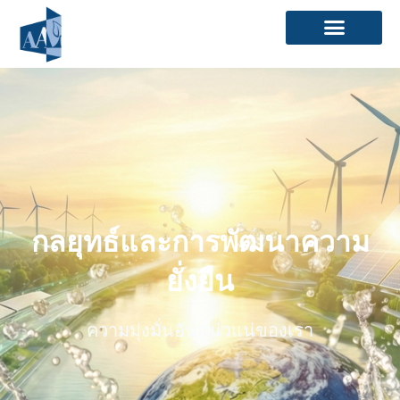
Skip
to
content
กลยุทธ์และการพัฒนาความ
ยั่งยืน
ความมุ่งมั่นอันแน่วแน่ของเรา