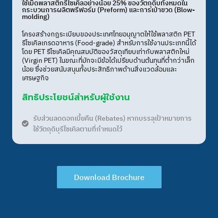
ใช้เม็ดพลาสติกรีไซเคิลอย่างน้อย 25% ของวัตถุดิบทั้งหมดใน
กระบวนการผลิตพรีฟอร์ม (Preform) และการเป่าขวด (Blow-
molding)
โครงสร้างกฎระเบียบของประเทศไทยอนุญาตให้ใช้พลาสติก PET
รีไซเคิลเกรดอาหาร (Food-grade) สำหรับการใช้งานประเภทนี้ได้
โดย PET รีไซเคิลมีคุณสมบัติของวัสดุเทียบเท่ากับพลาสติกใหม่
(Virgin PET) ในขณะที่มักจะมีข้อได้เปรียบด้านต้นทุนที่ต่ำกว่าเล็ก
น้อย ซึ่งช่วยสนับสนุนทั้งประสิทธิภาพด้านสิ่งแวดล้อมและ
เศรษฐกิจ
สิทธิประโยชน์สำหรับผู้ใช้งาน
รับส่วนลดดอกเบี้ยคืน (Rebates) หากบรรลุเป้าหมายการ
ใช้วัตถุดิบุรีไซเคิลตามที่กำหนดไว้
Download Brochure