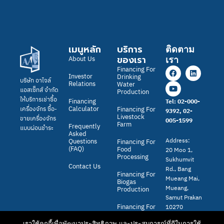
เมนูหลัก
บริการ
ติดตาม
ของเรา
About Us
เรา
F
Y
L
Financing For
a
o
i
Investor
Drinking
บริษัท อาไจล์
c
u
n
Relations
Water
แอสเซ็ทส์ จำกัด
e
t
k
Production
b
u
e
ให้บริการเช่าซื้อ
Financing
Tel: 02-000-
o
b
d
Calculator
เครื่องจักร ซื้อ-
Financing For
9392, 02-
o
e
i
Livestock
ขายเครื่องจักร
005-1599
k
n
Farm
Frequently
แบบผ่อนชำระ
Asked
Address:
Questions
Financing For
(FAQ)
Food
20 Moo 1,
Processing
Sukhumvit
Contact Us
Rd., Bang
Financing For
Mueang Mai,
Biogas
Mueang,
Production
Samut Prakan
Financing For
10270
Solar Power
Generation
เราใช้คุกกี้เพื่อพัฒนาประสิทธิภาพ และประสบการณ์ที่ดีในการใช้