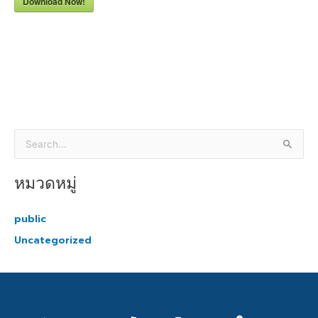
Download Now!
S
e
หมวดหมู่
a
r
public
c
Uncategorized
h
f
o
r