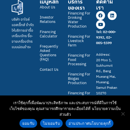
:
เมนูหลัก
บริการ
ติดตาม
ของเรา
About Us
เรา
F
Y
L
Financing For
a
o
i
Investor
Drinking
บริษัท อาไจล์
c
u
n
Relations
Water
แอสเซ็ทส์ จำกัด
e
t
k
Production
b
u
e
ให้บริการเช่าซื้อ
Financing
Tel: 02-000-
o
b
d
Calculator
เครื่องจักร ซื้อ-
Financing For
9392, 02-
o
e
i
Livestock
ขายเครื่องจักร
005-1599
k
n
Farm
Frequently
แบบผ่อนชำระ
Asked
Address:
Questions
Financing For
(FAQ)
Food
20 Moo 1,
Processing
Sukhumvit
Contact Us
Rd., Bang
Financing For
Mueang Mai,
Biogas
Mueang,
Production
Samut Prakan
Financing For
10270
Solar Power
Generation
เราใช้คุกกี้เพื่อพัฒนาประสิทธิภาพ และประสบการณ์ที่ดีในการใช้
เว็บไซต์ของคุณ คุณสามารถศึกษารายละเอียดได้ที่ นโยบายความเป็น
ส่วนตัว
Contact us
copyright © 2026 agile assets co., ltd. all rights reserved.
ยอมรับ
ไม่ยอมรับ
อ่านประกาศนโยบายคุกกี้
Open c